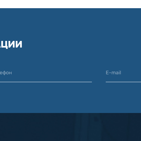
АЦИИ
лефон
E-mail