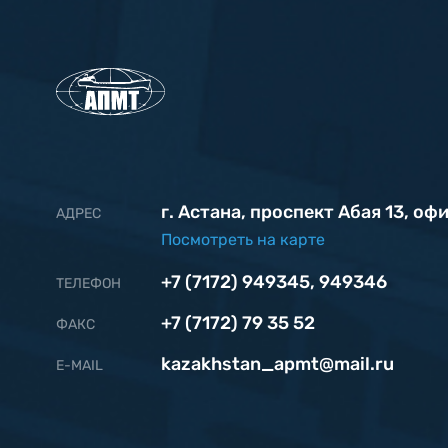
г. Астана, проспект Абая 13, оф
АДРЕС
Посмотреть на карте
+7 (7172) 949345
,
949346
ТЕЛЕФОН
+7 (7172) 79 35 52
ФАКС
kazakhstan_apmt@mail.ru
Е-MAIL