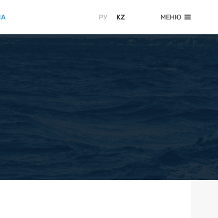
ИА
МЕНЮ
РУ
KZ