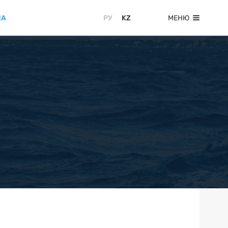
ИА
МЕНЮ
РУ
KZ