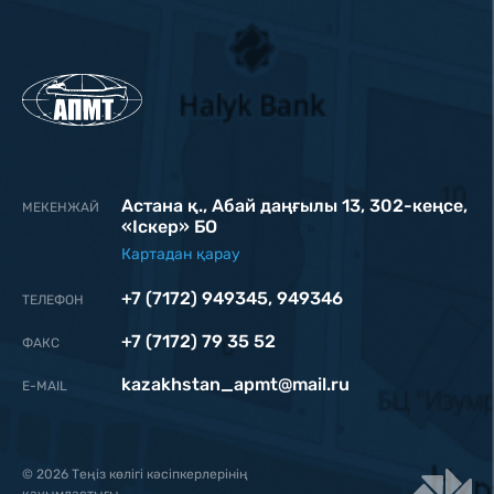
Астана қ., Абай даңғылы 13, 302-кеңсе,
МЕКЕНЖАЙ
«Iскер» БО
Картадан қарау
+7 (7172) 949345
,
949346
ТЕЛЕФОН
+7 (7172) 79 35 52
ФАКС
kazakhstan_apmt@mail.ru
Е-MAIL
© 2026 Теңіз көлігі кәсіпкерлерінің