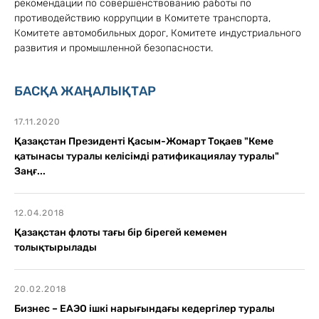
рекомендации по совершенствованию работы по
противодействию коррупции в Комитете транспорта,
Комитете автомобильных дорог, Комитете индустриального
развития и промышленной безопасности.
БАСҚА ЖАҢАЛЫҚТАР
17.11.2020
Қазақстан Президенті Қасым-Жомарт Тоқаев "Кеме
қатынасы туралы келісімді ратификациялау туралы"
Заңғ...
12.04.2018
Қазақстан флоты тағы бір бірегей кемемен
толықтырылады
20.02.2018
Бизнес – ЕАЭО ішкі нарығындағы кедергілер туралы