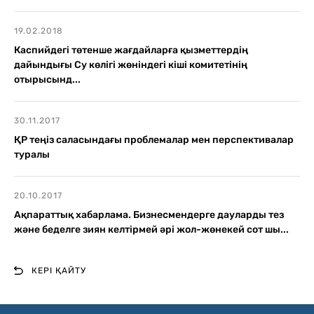
19.02.2018
Каспийдегі төтенше жағдайларға қызметтердің
дайындығы Су көлігі жөніндегі кіші комитетінің
отырысынд...
30.11.2017
ҚР теңіз саласындағы проблемалар мен перспективалар
туралы
20.10.2017
Ақпараттық хабарлама. Бизнесмендерге дауларды тез
және беделге зиян келтірмей әрі жол-жөнекей сот шы...
КЕРІ ҚАЙТУ