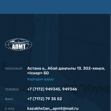
Астана қ., Абай даңғылы 13, 302-кеңсе,
МЕКЕНЖАЙ
«Iскер» БО
Картадан қарау
+7 (7172) 949345
,
949346
ТЕЛЕФОН
+7 (7172) 79 35 52
ФАКС
kazakhstan_apmt@mail.ru
Е-MAIL