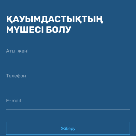
ҚАУЫМДАСТЫҚТЫҢ
МҮШЕСІ БОЛУ
Аты-жөні
Телефон
E-mail
Жіберу