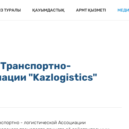
ІЗ ТУРАЛЫ
ҚАУЫМДАСТЫҚ
APMT ҚЫЗМЕТІ
МЕД
 Транспортно-
ации "Kazlogistics"
нспортно - логистической Ассоциации