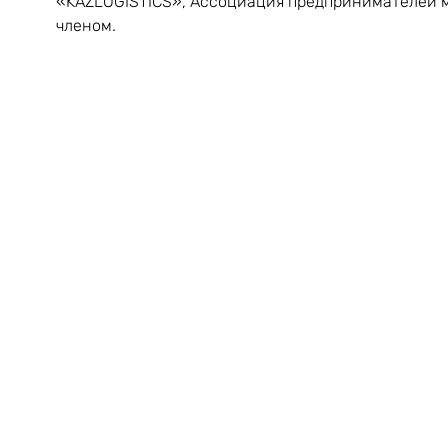
«KAZLOGISTICS», Ассоциация предпринимателей м
членом.