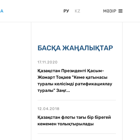
ИА
МӘЗІР
РУ
KZ
БАСҚА ЖАҢАЛЫҚТАР
17.11.2020
Қазақстан Президенті Қасым-
Жомарт Тоқаев "Кеме қатынасы
туралы келісімді ратификациялау
туралы" Заңғ...
12.04.2018
Қазақстан флоты тағы бір бірегей
кемемен толықтырылады