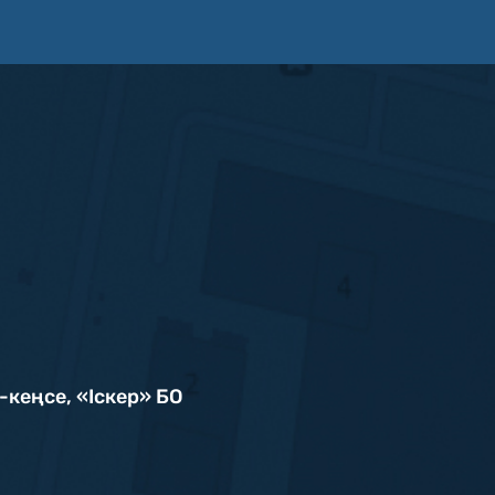
-кеңсе, «Iскер» БО