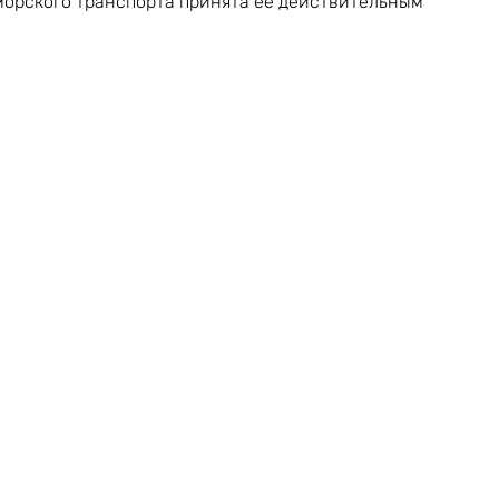
орского транспорта принята её действительным