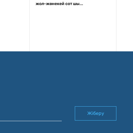
жол-жөнекей сот шы...
Жіберу