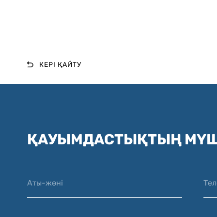
КЕРІ ҚАЙТУ
ҚАУЫМДАСТЫҚТЫҢ МҮШ
Аты-жөні
Те