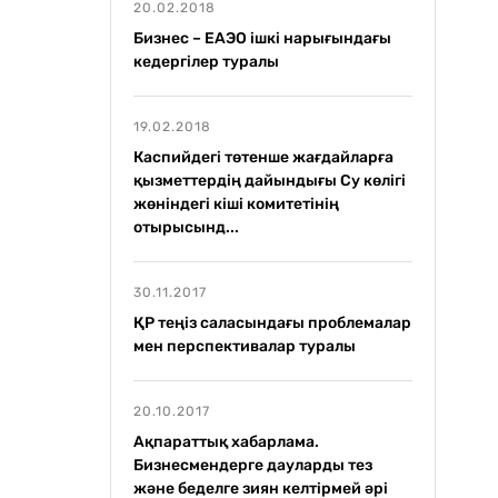
20.02.2018
Бизнес – ЕАЭО ішкі нарығындағы
кедергілер туралы
19.02.2018
Каспийдегі төтенше жағдайларға
қызметтердің дайындығы Су көлігі
жөніндегі кіші комитетінің
отырысынд...
30.11.2017
ҚР теңіз саласындағы проблемалар
мен перспективалар туралы
20.10.2017
Ақпараттық хабарлама.
Бизнесмендерге дауларды тез
және беделге зиян келтірмей әрі